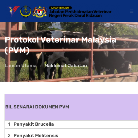
Protokol Veterinar Malaysia
(PVM)
Laman Utama
Maklumat Jabatan
BIL
SENARAI DOKUMEN PVM
1
Penyakit Brucella
2
Penyakit Melitensis