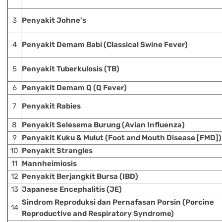
3
Penyakit Johne's
4
Penyakit Demam Babi (Classical Swine Fever)
5
Penyakit Tuberkulosis (TB)
6
Penyakit Demam Q (Q Fever)
7
Penyakit Rabies
8
Penyakit Selesema Burung (Avian Influenza)
9
Penyakit Kuku & Mulut (Foot and Mouth Disease [FMD])
10
Penyakit Strangles
11
Mannheimiosis
12
Penyakit Berjangkit Bursa (IBD)
13
Japanese Encephalitis (JE)
Sindrom Reproduksi dan Pernafasan Porsin (Porcine
14
Reproductive and Respiratory Syndrome)