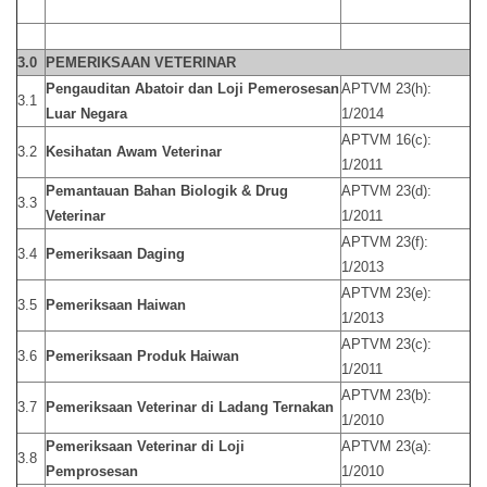
3.0
PEMERIKSAAN VETERINAR
Pengauditan Abatoir dan Loji Pemerosesan
APTVM 23(h):
3.1
Luar Negara
1/2014
APTVM 16(c):
3.2
Kesihatan Awam Veterinar
1/2011
Pemantauan Bahan Biologik & Drug
APTVM 23(d):
3.3
Veterinar
1/2011
APTVM 23(f):
3.4
Pemeriksaan Daging
1/2013
APTVM 23(e):
3.5
Pemeriksaan Haiwan
1/2013
APTVM 23(c):
3.6
Pemeriksaan Produk Haiwan
1/2011
APTVM 23(b):
3.7
Pemeriksaan Veterinar di Ladang Ternakan
1/2010
Pemeriksaan Veterinar di Loji
APTVM 23(a):
3.8
Pemprosesan
1/2010