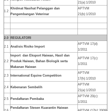
21(a):1/2010
Khidmat Nasihat Pelanggan dan
APTVM
1.2
Pengembangan Veterinar
21(b):1/2010
2.0
REGULATORI
APTVM 17(d):
2.1
Analisis Risiko Import
1/2011
Import dan Eksport Haiwan, Hasil dan
APTVM 17(c):
2.2
Produk Haiwan, Bahan Biologik serta
1/2011
Makanan Haiwan
APTVM
2.3
International Equine Competition
17(h):1/2010
APTVM
2.4
Kebenaran Sembelih
21(a):1/2010
APTVM 20(c):
2.5
Pendaftaran Pembaka
1/2011
Pendaftaran Stesen Kuarantin Haiwan
2.6
APTVM (17b1:2009)