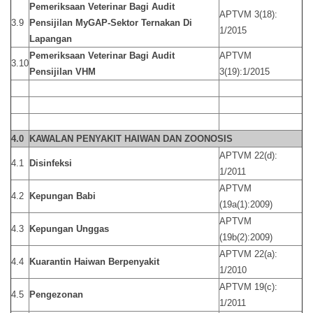
Pemeriksaan Veterinar Bagi Audit
APTVM 3(18):
3.9
Pensijilan MyGAP-Sektor Ternakan Di
1/2015
Lapangan
Pemeriksaan Veterinar Bagi Audit
APTVM
3.10
Pensijilan VHM
3(19):1/2015
4.0
KAWALAN PENYAKIT HAIWAN DAN ZOONOSIS
APTVM 22(d):
4.1
Disinfeksi
1/2011
APTVM
4.2
Kepungan Babi
(19a(1):2009)
APTVM
4.3
Kepungan Unggas
(19b(2):2009)
APTVM 22(a):
4.4
Kuarantin Haiwan Berpenyakit
1/2010
APTVM 19(c):
4.5
Pengezonan
1/2011