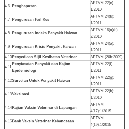
APTVM 22(e):
4.6
Penghapusan
1/2010
APTVM 24(b):
4.7
Pengurusan Fail Kes
1/2011
APTVM 16(a)(b):
4.8
Pengurusan Indeks Penyakit Haiwan
2/2010
APTVM 24(a):
4.9
Pengurusan Krisis Penyakit Haiwan
1/2011
4.10
Penyediaan Sijil Kesihatan Veterinar
APTVM (20b:2009)
Penyiasatan Penyakit dan Kajian
APTVM 22(f):
4.11
Epidemiologi
1/2011
APTVM 22(g):
4.12
Survelan Untuk Penyakit Haiwan
1/2011
APTVM 22(b):
4.13
Vaksinasi
1/2010
APTVM
4.14
Kajian Vaksin Veterinar di Lapangan
4(17):1/2015
APTVM
4.15
Bank Vaksin Veterinar Kebangsaan
4(19):1/2015