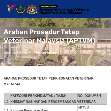
Arahan Prosedur Tetap
Veterinar Malaysia (APTVM)
Laman Utama
Penerbitan
ARAHAN PROSEDUR TETAP PERKHIDMATAN VETERINAR
MALAYSIA
KATEGORI PERKHIDMATAN / TAJUK
NO. DOKUMEN
1.0
KHIDMAT NASIHAT DAN PENGEMBANGAN VETERINAR
APTVM
1.1
Kempen Kesedaran Awam