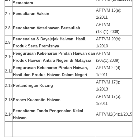
Sementara
APTVM 15(a):
2.7
Pendaftaran Vaksin
1/2011
APTVM
2.8
Pendaftaran Veterinawan Bertauliah
(18a(1):2009)
Pengenalan & Dayajejak Haiwan, Hasil,
APTVM 20(b):
2.9
Produk Serta Premisnya
1/2010
Pengurusan Kebenaran Pindah Haiwan dan
APTVM
2.10
Produk Haiwan Antara Negeri di Malaysia
(20a(1):2009)
Pengurusan Kebenaran Pindah Haiwan,
APTVM 22(d):
2.11
Hasil dan Produk Haiwan Dalam Negeri
1/2011
APTVM 17(i):
2.12
Pertandingan Kucing
1/2013
APTVM 17(a):
2.13
Proses Kuarantin Haiwan
1/2011
Pendaftaran Tanda Pengenalan Kekal
2.14
APTVM2(34):1/2015
Haiwan