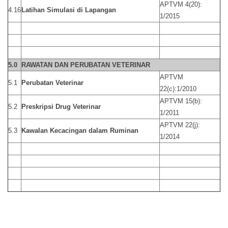
APTVM 4(20):
4.16
Latihan Simulasi di Lapangan
1/2015
5.0
RAWATAN DAN PERUBATAN VETERINAR
APTVM
5.1
Perubatan Veterinar
22(c):1/2010
APTVM 15(b):
5.2
Preskripsi Drug Veterinar
1/2011
APTVM 22(j):
5.3
Kawalan Kecacingan dalam Ruminan
1/2014