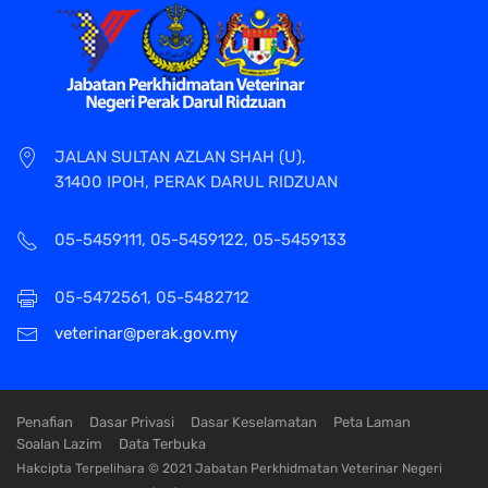
JALAN SULTAN AZLAN SHAH (U),
31400 IPOH, PERAK DARUL RIDZUAN
05-5459111, 05-5459122, 05-5459133
05-5472561, 05-5482712
veterinar@perak.gov.my
Penafian
Dasar Privasi
Dasar Keselamatan
Peta Laman
Soalan Lazim
Data Terbuka
Hakcipta Terpelihara © 2021 Jabatan Perkhidmatan Veterinar Negeri