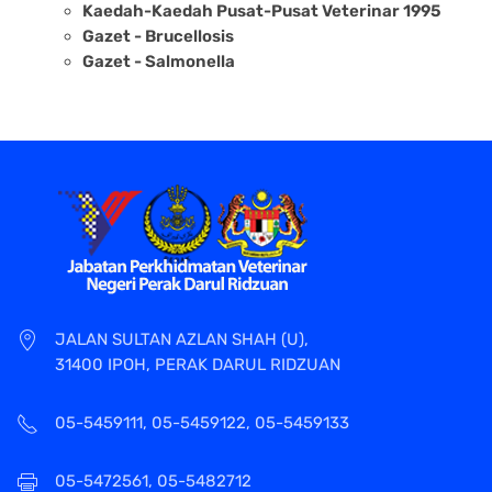
Kaedah-Kaedah Pusat-Pusat Veterinar 1995
Gazet - Brucellosis
Gazet - Salmonella
JALAN SULTAN AZLAN SHAH (U),
31400 IPOH, PERAK DARUL RIDZUAN
05-5459111, 05-5459122, 05-5459133
05-5472561, 05-5482712