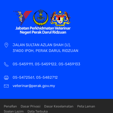
JALAN SULTAN AZLAN SHAH (U),
31400 IPOH, PERAK DARUL RIDZUAN
05-5459111, 05-5459122, 05-5459133
05-5472561, 05-5482712
veterinar@perak.gov.my
Penafian
Dasar Privasi
Dasar Keselamatan
Peta Laman
Soalan Lazim
Data Terbuka